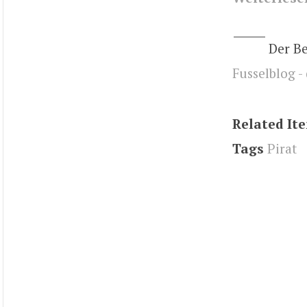
Der B
Fusselblog -
Related It
Tags
Pirat