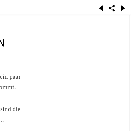
N
 ein paar
rkommt.
sind die
 …