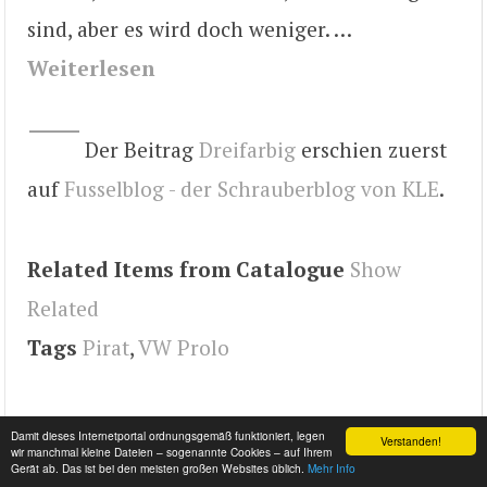
sind, aber es wird doch weniger. …
Weiterlesen
Der Beitrag
Dreifarbig
erschien zuerst
auf
Fusselblog - der Schrauberblog von KLE
.
Related Items from Catalogue
Show
Related
Tags
Pirat
,
VW Prolo
Damit dieses Internetportal ordnungsgemäß funktioniert, legen
Verstanden!
wir manchmal kleine Dateien – sogenannte Cookies – auf Ihrem
Gerät ab. Das ist bei den meisten großen Websites üblich.
Mehr Info