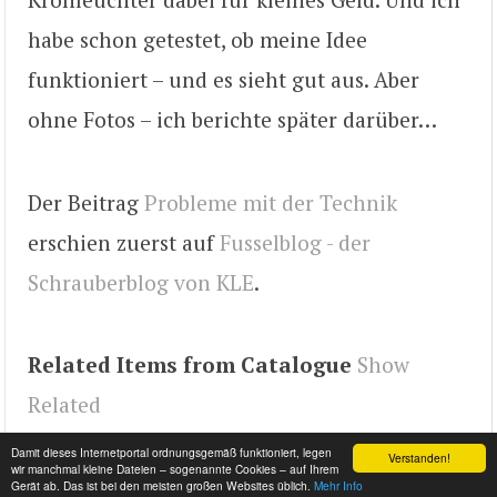
habe schon getestet, ob meine Idee
funktioniert – und es sieht gut aus. Aber
ohne Fotos – ich berichte später darüber…
Der Beitrag
Probleme mit der Technik
erschien zuerst auf
Fusselblog - der
Schrauberblog von KLE
.
Related Items from Catalogue
Show
Related
Tags
KLEs Home
Damit dieses Internetportal ordnungsgemäß funktioniert, legen
Verstanden!
wir manchmal kleine Dateien – sogenannte Cookies – auf Ihrem
Gerät ab. Das ist bei den meisten großen Websites üblich.
Mehr Info