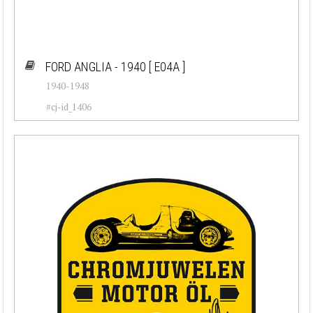
FORD ANGLIA - 1940
[ E04A ]
1940-1948
#cj-id_1406