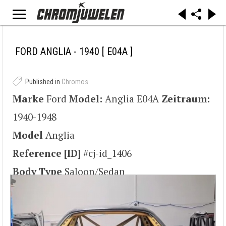
FORD ANGLIA - 1940
[ E04A ]
Published in
Chromos
Marke
Ford
Model:
Anglia E04A
Zeitraum:
1940-1948
Model
Anglia
Reference [ID]
#cj-id_1406
Body Type
Saloon/Sedan