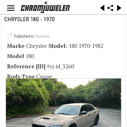
"Chrysler 160" by Chrysler1601973 (Laurent Trole) - Own work. Licensed under CC BY-SA
3.0 via Commons -
https://commons.wikimedia.org/wiki/File:Chrysler_160.jpg#/media/File:Chrysler_160.jpg
CHRYSLER 180 - 1970
Published in
Chromos
Marke
Chrysler
Model:
180 1970-1982
Model
180
Reference [ID]
#cj-id_3260
Body Type
Coupe