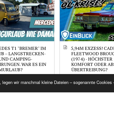
DES T1 "BREMER" IM
5,94M EXZESS! CAD
B – LANGSTRECKEN-
FLEETWOOD BROU
UND CAMPING-
(1974) - HÖCHSTER
RUNGEN. WAR ES EIN
KOMFORT ODER AB
MURLAUB?
ÜBERTREIBUNG?
, legen wir manchmal kleine Dateien – sogenannte Cookies –
ems from Mag
Show Related
_Wayfarer-1957
,
cj_CHRYSLER_Wayfarer-1957
,
cj_CH
R_
,
Chrysler