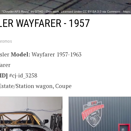
"Chrysler AP3 Royal" by GTHO - Own work. Licensed under CC BY-SA 3.0 via Commons - https:/
ER WAYFARER - 1957
hromos
sler
Model:
Wayfarer 1957-1963
arer
ID]
#cj-id_3258
Estate/Station wagon, Coupe