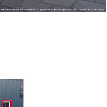
/commons.wikimedia.org/wiki/File:Chrysler_AP3_Royal.jpg#/media/File:Chrysler_AP3_Royal.jpg