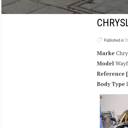
CHRYSL
Published in
C
Marke
Chry
Model
Wayf
Reference [
Body Type