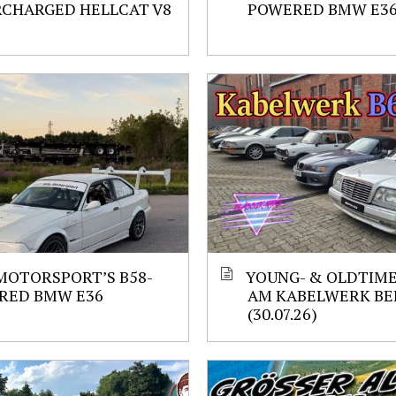
RCHARGED HELLCAT V8
POWERED BMW E3
MOTORSPORT’S B58-
YOUNG- & OLDTIM
RED BMW E36
AM KABELWERK BE
(30.07.26)