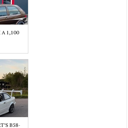
A 1,100
’S B58-