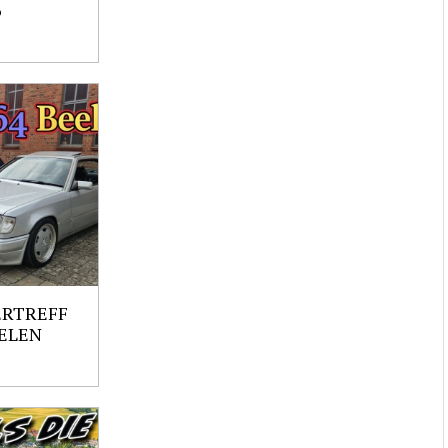
6
ERTREFF
ELEN