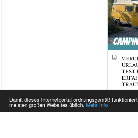
MERCE
URLAU
TEST 
ERFAH
TRAU
Damit dieses Internetportal ordnungsgemäß funktioniert
Related It
meisten großen Websites üblich.
Mehr Info
Tags
cj_CHR
cj_CHRYSLE