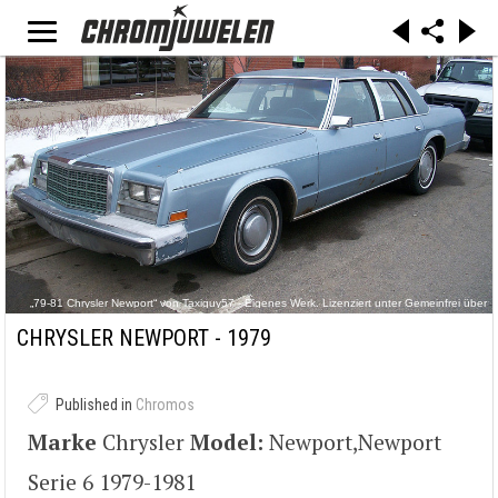
„79-81 Chrysler Newport“ von Taxiguy57 - Eigenes Werk. Lizenziert unter Gemeinfrei über
Wikimedia Commons - https://commons.wikimedia.org/wiki/File:79-
81_Chrysler_Newport.jpg#/media/File:79-81_Chrysler_Newport.jpg
CHRYSLER NEWPORT - 1979
Published in
Chromos
Marke
Chrysler
Model:
Newport,Newport
Serie 6 1979-1981