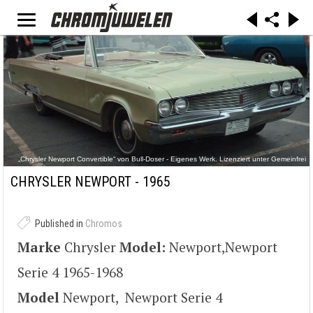
„Chrysler Newport Convertible“ von Bull-Doser - Eigenes Werk. Lizenziert unter Gemeinfrei
über Wikimedia Commons -
https://commons.wikimedia.org/wiki/File:Chrysler_Newport_Convertible.jpg#/media/File:Chrysl
CHRYSLER NEWPORT - 1965
er_Newport_Convertible.jpg
Published in
Chromos
Marke
Chrysler
Model:
Newport,Newport
Serie 4 1965-1968
Model
Newport, Newport Serie 4