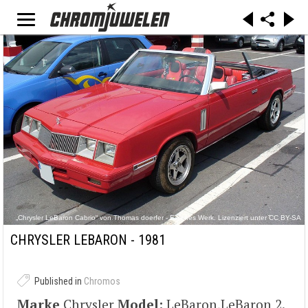
„Chrysler LeBaron Cabrio“ von Thomas doerfer - Eigenes Werk. Lizenziert unter CC BY-SA
3.0 über Wikimedia Commons -
https://commons.wikimedia.org/wiki/File:Chrysler_LeBaron_Cabrio.JPG#/media/File:Chrysler_
CHRYSLER LEBARON - 1981
LeBaron_Cabrio.JPG
Published in
Chromos
Marke
Chrysler
Model:
LeBaron,LeBaron 2.