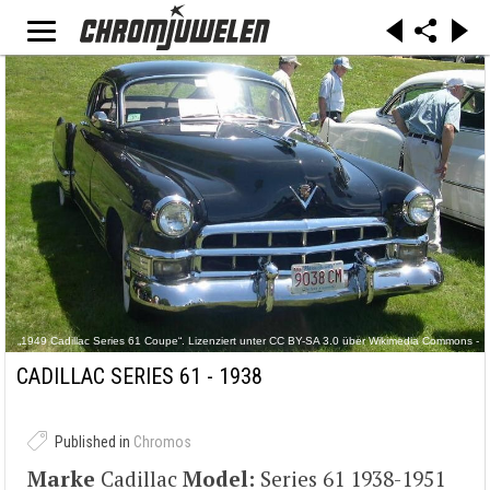
„1949 Cadillac Series 61 Coupe“. Lizenziert unter CC BY-SA 3.0 über Wikimedia Commons -
https://commons.wikimedia.org/wiki/File:1949_Cadillac_Series_61_Coupe.jpg#/media/File:19
49_Cadillac_Series_61_Coupe.jpg
CADILLAC SERIES 61 - 1938
Published in
Chromos
Marke
Cadillac
Model:
Series 61 1938-1951