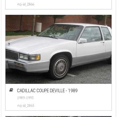
#cj-id_2866
CADILLAC COUPE DEVILLE - 1989
1989-1993
#cj-id_2865