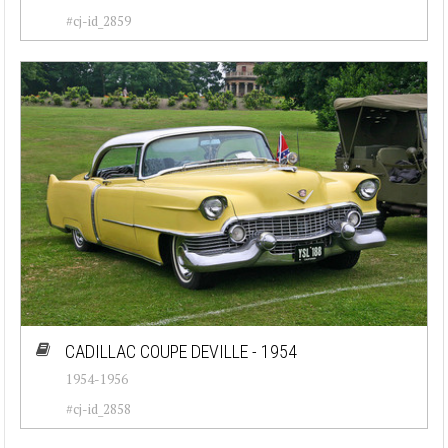
#cj-id_2859
CADILLAC COUPE DEVILLE - 1954
1954-1956
#cj-id_2858