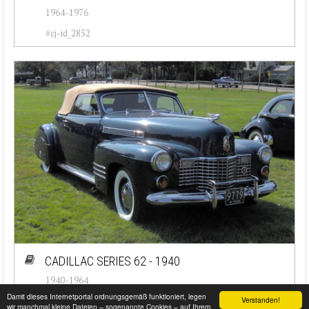
1964-1976
#cj-id_2852
CADILLAC SERIES 62 - 1940
1940-1964
Damit dieses Internetportal ordnungsgemäß funktioniert, legen
Verstanden!
#cj-id_2851
wir manchmal kleine Dateien – sogenannte Cookies – auf Ihrem