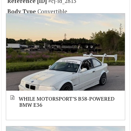
Reference [ID]
#cj-id_2813
Body Type
Convertible
WHILE MOTORSPORT’S B58-POWERED
BMW E36