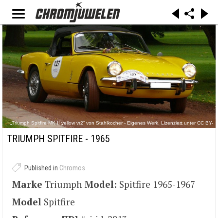
„Triumph Spitfire MK II yellow vr2“ von Stahlkocher - Eigenes Werk. Lizenziert unter CC BY-
SA 3.0 über Wikimedia Commons -
https://commons.wikimedia.org/wiki/File:Triumph_Spitfire_MK_II_yellow_vr2.jpg#/media/File:T
TRIUMPH SPITFIRE - 1965
riumph_Spitfire_MK_II_yellow_vr2.jpg
Published in
Chromos
Marke
Triumph
Model:
Spitfire 1965-1967
Model
Spitfire