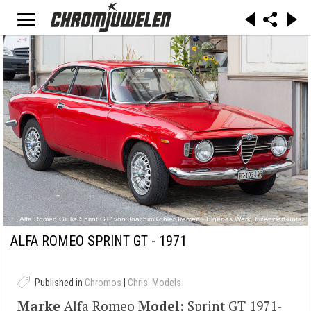
„Alfa Romeo Giulia Sprint GT“ von JoachimKohlerBremen - Eigenes Werk. Lizenziert unter
CC-BY-SA 4.0 über Wikimedia Commons -
https://commons.wikimedia.org/wiki/File:Alfa_Romeo_Giulia_Sprint_GT.jpg#/media/File:Alfa_
ALFA ROMEO SPRINT GT - 1971
Romeo_Giulia_Sprint_GT.jpg
Published in
Chromos
|
Chris' Models
Marke
Alfa Romeo
Model:
Sprint GT 1971-