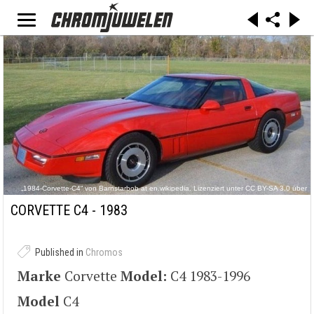
„1984-Corvette-C4“ von Barnstarbob at en.wikipedia. Lizenziert unter CC BY-SA 3.0 über
Wikimedia Commons - https://commons.wikimedia.org/wiki/File:1984-Corvette-
C4.jpg#/media/File:1984-Corvette-C4.jpg
CORVETTE C4 - 1983
Published in
Chromos
Marke
Corvette
Model:
C4 1983-1996
Model
C4