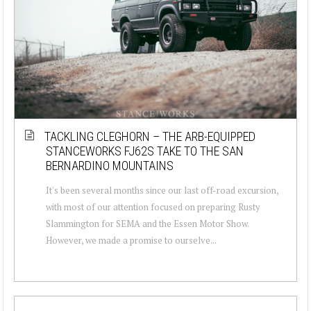
TACKLING CLEGHORN – THE ARB-EQUIPPED
STANCEWORKS FJ62S TAKE TO THE SAN
BERNARDINO MOUNTAINS
It's been several months since our last off-road excursion,
with most of our attention focused on preparing Rusty
Slammington for SEMA and the Essen Motor Show.
However, we made a promise to ourselve...