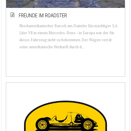
FREUNDE IM ROADSTER
Nordamerikanischer Barock am Daimler Ein mächtiger 5,6
Liter V8 in einem Mercedes-Benz – in Europa war der für
dieses Fahrzeug nicht zu bekommen. Der Wagen verrät
seine amerikanische Herkunft durch d...