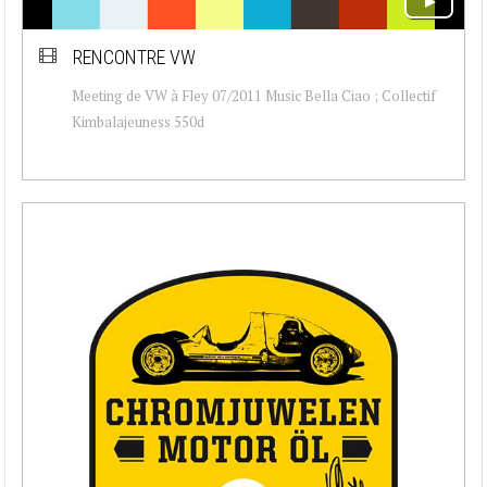
RENCONTRE VW
Meeting de VW à Fley 07/2011 Music Bella Ciao ; Collectif
Kimbalajeuness 550d