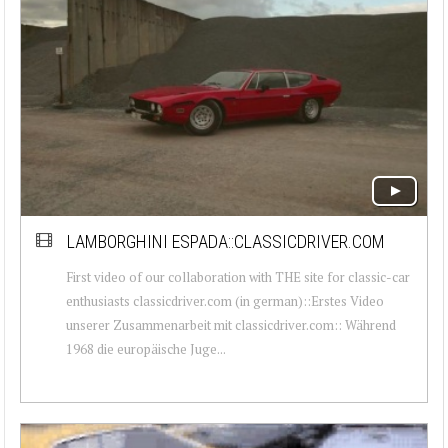
LAMBORGHINI ESPADA::CLASSICDRIVER.COM
First video of our collaboration with THE site for classic-car
enthusiasts classicdriver.com (in german)::Erstes Video
unserer Zusammenarbeit mit classicdriver.com:: Während
1968 die europäische Juge...