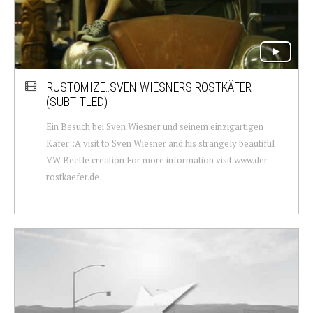
RUSTOMIZE::SVEN WIESNERS ROSTKÄFER
(SUBTITLED)
Ein Besuch bei Sven Wiesner und seinem einzigartigen
Käfer::A visit to Sven Wiesner and his strangely beautiful
VW Beetle creation For more information visit www.der-
rostkaefer.de