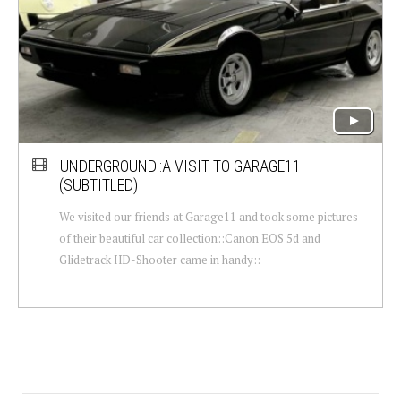
UNDERGROUND::A VISIT TO GARAGE11
(SUBTITLED)
We visited our friends at Garage11 and took some pictures
of their beautiful car collection::Canon EOS 5d and
Glidetrack HD-Shooter came in handy::