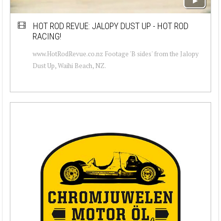
HOT ROD REVUE: JALOPY DUST UP - HOT ROD
RACING!
www.HotRodRevue.co.nz Footage 'B sides' from the Jalopy
Dust Up, Waihi Beach, NZ.