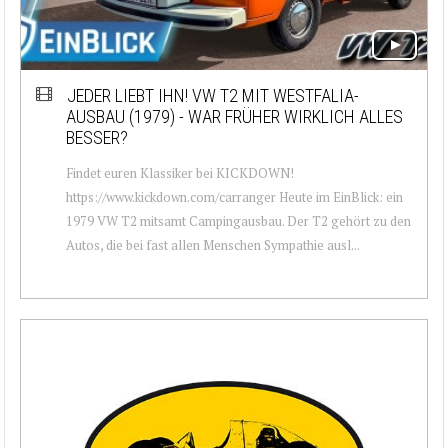
JEDER LIEBT IHN! VW T2 MIT WESTFALIA-
AUSBAU (1979) - WAR FRÜHER WIRKLICH ALLES
BESSER?
Findet euren Klassiker bei KICKDOWN!
https://www.kickdown.com/carranger Heute im EinBlick: ein
1979 VW T2 mitsamt Campingausbau. Der T2 gehört zu den
Autos, die bei fast allen Menschen Sympathie ausl...