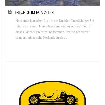
FREUNDE IM ROADSTER
Nordamerikanischer Barock am Daimler Ein mächtiger 5,6
Liter V8 in einem Mercedes-Benz – in Europa war der für
dieses Fahrzeug nicht zu bekommen. Der Wagen verrät
seine amerikanische Herkunft durch d...