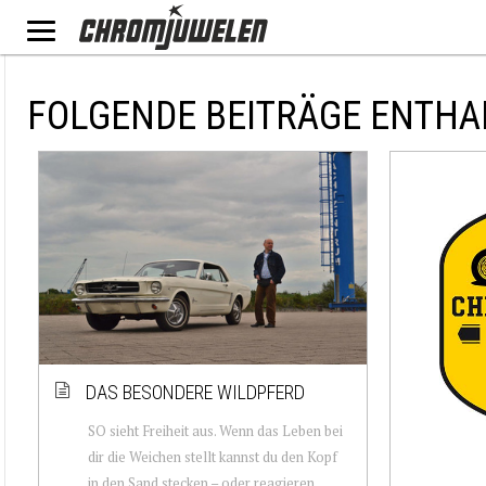
FOLGENDE BEITRÄGE ENTHA
DAS BESONDERE WILDPFERD
SO sieht Freiheit aus. Wenn das Leben bei
dir die Weichen stellt kannst du den Kopf
in den Sand stecken – oder reagieren.