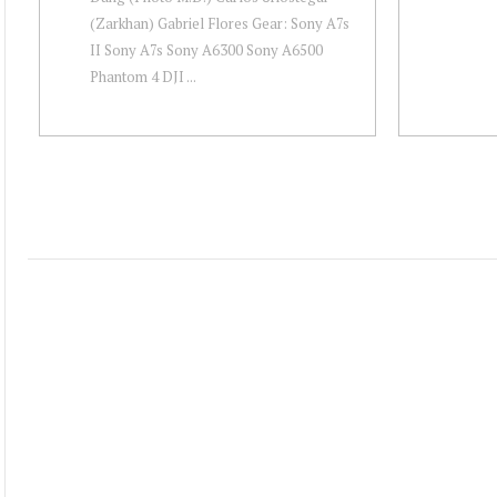
(Zarkhan) Gabriel Flores Gear: Sony A7s
II Sony A7s Sony A6300 Sony A6500
Phantom 4 DJI ...