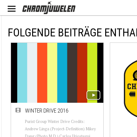
FOLGENDE BEITRÄGE ENTHA
WINTER DRIVE 2016
Purist Group Winter Drive Credits:
Andrew Linga (Project-Definition) Mikey
Dang (Photo M.D.) Carlos Uriostegui