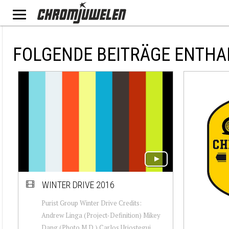
FOLGENDE BEITRÄGE ENTHA
WINTER DRIVE 2016
Purist Group Winter Drive Credits:
Andrew Linga (Project-Definition) Mikey
Dang (Photo M.D.) Carlos Uriostegui