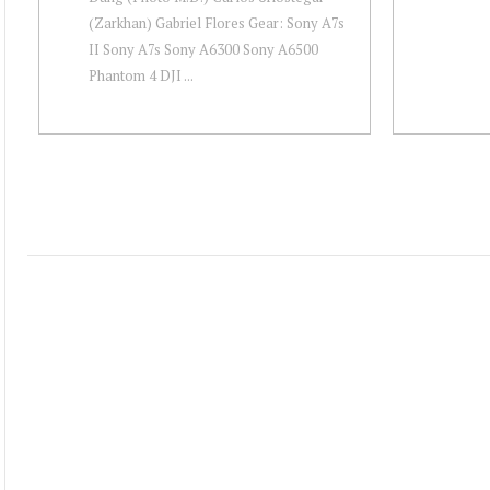
(Zarkhan) Gabriel Flores Gear: Sony A7s
II Sony A7s Sony A6300 Sony A6500
Phantom 4 DJI ...