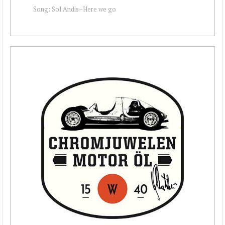
Song: Sol Andis–Here we go