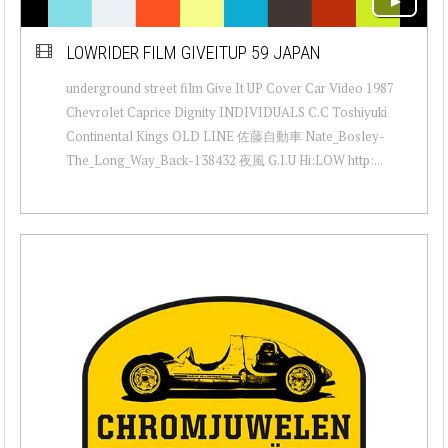
LOWRIDER FILM GIVEITUP 59 JAPAN
underground street film Give It UP Cover Car Video 1987
Chevrolet Caprice Dignity INDIVIDUALS C.C Toshiyuki
Continental Kings OLD LINE 佐藤自動車 Nate_Bosley-
The_Long_Way_Back-138432 夜風 G.I.U Hi:LOW http:...