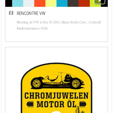
RENCONTRE VW
Meeting de VW à Fley 07/2011 Music Bella Ciao ; Collectif
Kimbalajeuness 550d