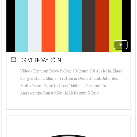
DRIVE IT-DAY KÖLN
Video-Clip vom Drive It-Day 2012 und 2014 in Köln. Eines
der größten Oldtimer-Treffen in Deutschland. Unter dem
Motto "From Good to Great" lädt das Museum für
Angewandte Kunst Köln (MAKK) zum 3. Driv...