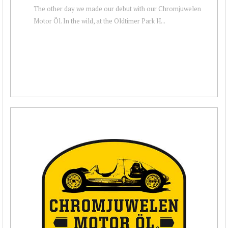
The other day we made our debut with our Chromjuwelen
Motor Öl. In the wild, at the Oldtimer Park H...