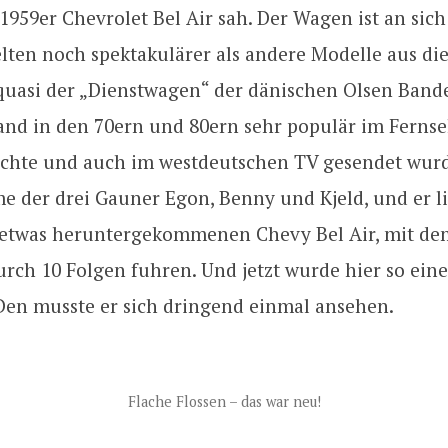
1959er Chevrolet Bel Air sah. Der Wagen ist an sic
lten noch spektakulärer als andere Modelle aus die
quasi der „Dienstwagen“ der dänischen Olsen Bande
and in den 70ern und 80ern sehr populär im Ferns
hte und auch im westdeutschen TV gesendet wurd
lme der drei Gauner Egon, Benny und Kjeld, und er l
 etwas heruntergekommenen Chevy Bel Air, mit de
rch 10 Folgen fuhren. Und jetzt wurde hier so eine
Den musste er sich dringend einmal ansehen.
Flache Flossen – das war neu!