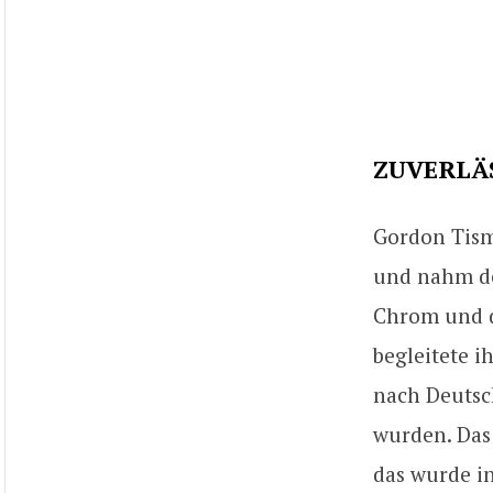
ZUVERLÄ
Gordon Tism
und nahm den
Chrom und d
begleitete i
nach Deutsch
wurden. Das
das wurde in