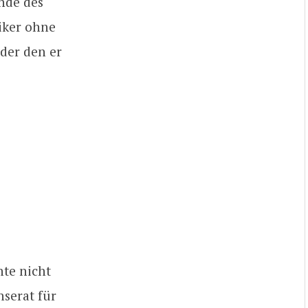
nde des
siker ohne
Oder den er
nte nicht
nserat für