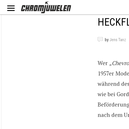
HECKFL
by
Jens Tanz
Wer
„Chevro
1957er Mode
während des
wie bei Gor
Beförderung
nach dem Ur