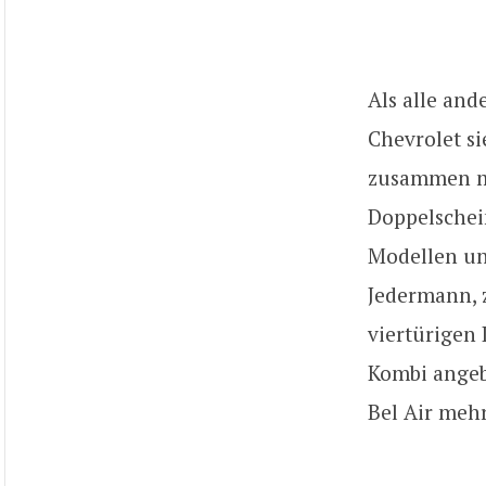
Als alle an
Chevrolet si
zusammen mi
Doppelschein
Modellen un
Jedermann, 
viertürigen
Kombi angeb
Bel Air meh