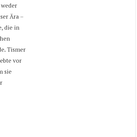
h weder
ser Ära –
, die in
ehen
e. Tismer
iebte vor
m sie
r