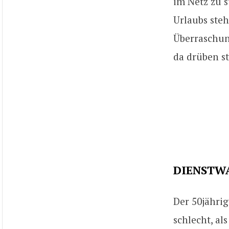
im Netz zu 
Urlaubs steh
Überraschung
da drüben st
DIENSTW
Der 50jährig
schlecht, al