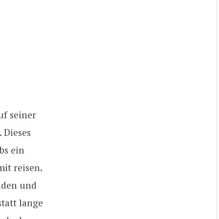
uf seiner
. Dieses
bs ein
it reisen.
nden und
statt lange