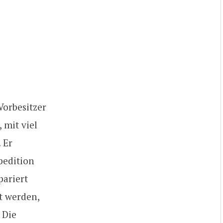
orbesitzer
 mit viel
 Er
pedition
pariert
t werden,
 Die