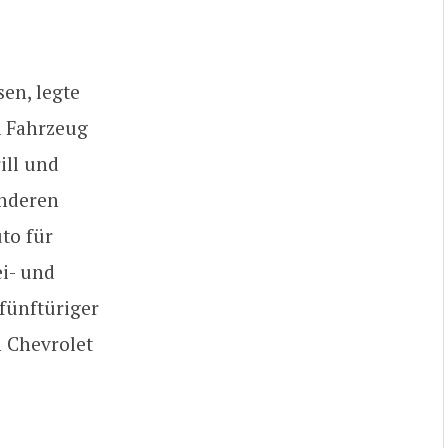
en, legte
em Fahrzeug
ill und
anderen
to für
i- und
fünftüriger
n Chevrolet