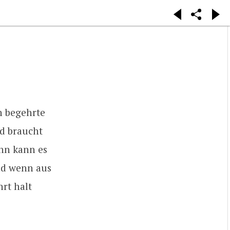
en begehrte
d braucht
ann kann es
nd wenn aus
rt halt