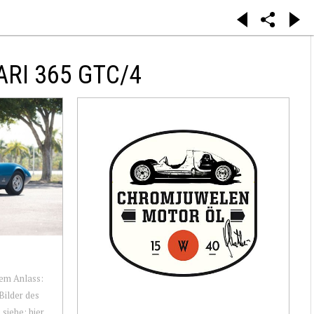
RI 365 GTC/4
em Anlass:
Bilder des
iehe: hier .