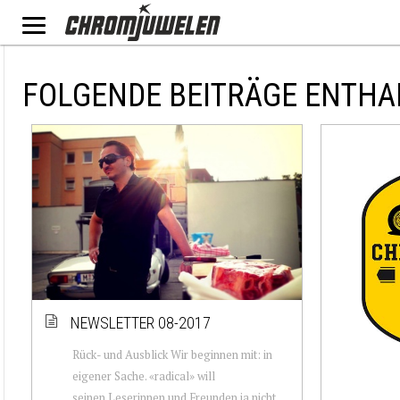
FOLGENDE BEITRÄGE ENTHAL
NEWSLETTER 08-2017
Rück- und Ausblick Wir beginnen mit: in
eigener Sache. «radical» will
seinen Leserinnen und Freunden ja nicht