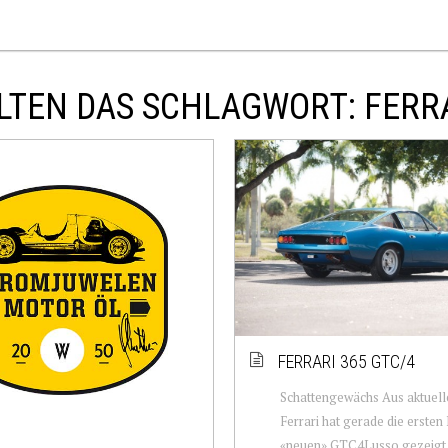
TEN DAS SCHLAGWORT: FERRA
FERRARI 365 GTC/4
Schattengewächs Aus aktuell
Ferrari hat gerade die ersten 
«neuen» GTC4Lusso gezeigt, s