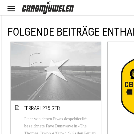
FOLGENDE BEITRÄGE ENTHAL
FERRARI 275 GTB
Einer von denen Etwas despektierlich
bezeichnete Faye Dunawaye in «The
Thomas Crwon Affair» (1968) den Ferrari