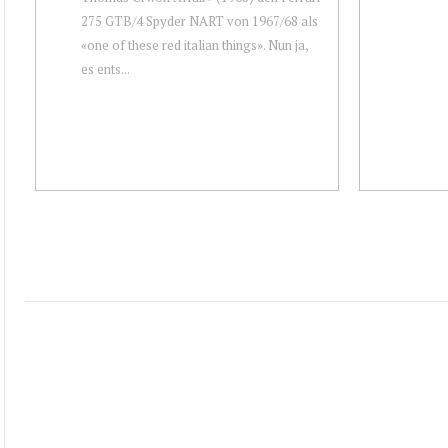
275 GTB/4 Spyder NART von 1967/68 als
«one of these red italian things». Nun ja,
es ents...