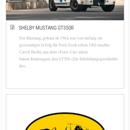
SHELBY MUSTANG GT350R
Der Mustang, gebaut ab 1964, war von Anfang ein
grossartiger Erfolg für Ford. Doch schon 1965 machte
Caroll Shelby aus dem «Pony-Car» einen
feinen Rennwagen, den GT350. (Die Entstehungsgeschichte
des...