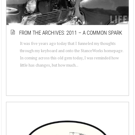
FROM THE ARCHIVES: 2011 – A COMMON SPARK
It was five years ago today that I funneled my thoughts
through my keyboard and onto the StanceWorks homepage.
In coming across this old gem today, I was reminded how
little has changes, but how much...