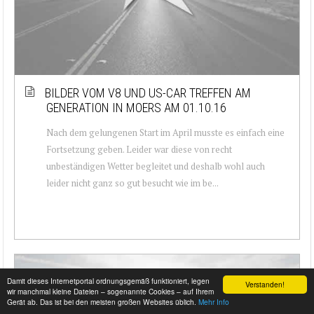
BILDER VOM V8 UND US-CAR TREFFEN AM
GENERATION IN MOERS AM 01.10.16
Nach dem gelungenen Start im April musste es einfach eine
Fortsetzung geben. Leider war diese von recht
unbeständigen Wetter begleitet und deshalb wohl auch
leider nicht ganz so gut besucht wie im be...
Damit dieses Internetportal ordnungsgemäß funktioniert, legen
Verstanden!
wir manchmal kleine Dateien – sogenannte Cookies – auf Ihrem
Gerät ab. Das ist bei den meisten großen Websites üblich.
Mehr Info