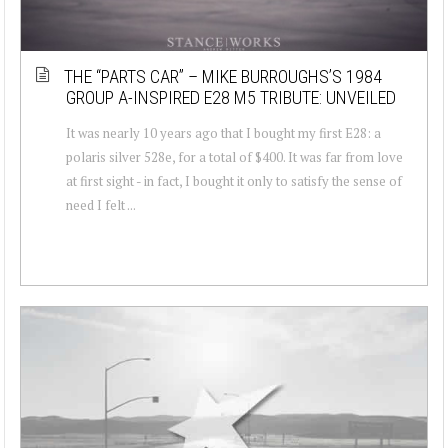
THE “PARTS CAR” – MIKE BURROUGHS’S 1984
GROUP A-INSPIRED E28 M5 TRIBUTE: UNVEILED
It was nearly 10 years ago that I bought my first E28: a
polaris silver 528e, for a total of $400. It was far from love
at first sight - in fact, I bought it only to satisfy the sense of
need I felt ...