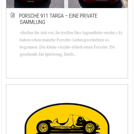
PORSCHE 911 TARGA – EINE PRIVATE
SAMMLUNG
«Stellen Sie sich vor, Sie treffen Ihre Jugendliebe wieder.» Es
haben schon manche Porsche-Liebesgeschichten so
begonnen: Der kleine «Aschi» erhielt einen Porsche 356
geschenkt. Ein Spielzeug, Distle...