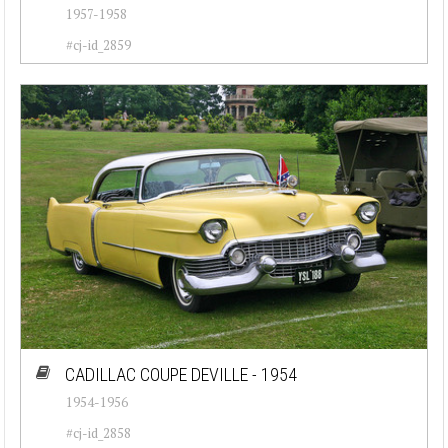
1957-1958
#cj-id_2859
CADILLAC COUPE DEVILLE - 1954
1954-1956
#cj-id_2858