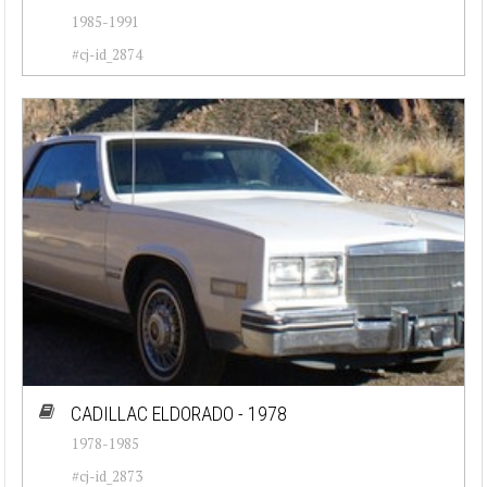
1985-1991
#cj-id_2874
CADILLAC ELDORADO - 1978
1978-1985
#cj-id_2873