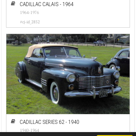
CADILLAC CALAIS - 1964
1964-1976
#cj-id_2852
CADILLAC SERIES 62 - 1940
1940-1964