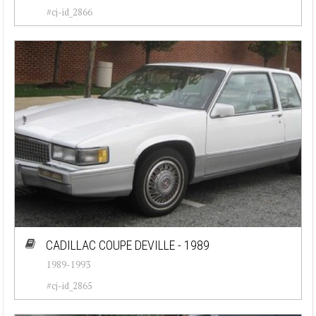
#cj-id_2866
CADILLAC COUPE DEVILLE - 1989
1989-1993
#cj-id_2865