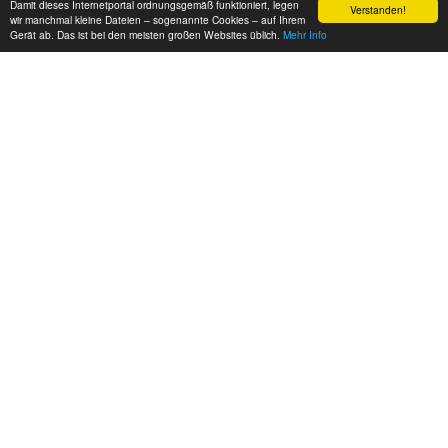
Damit dieses Internetportal ordnungsgemäß funktioniert, legen
Verstanden!
#cj-id_2851
wir manchmal kleine Dateien – sogenannte Cookies – auf Ihrem
Gerät ab. Das ist bei den meisten großen Websites üblich.
Mehr Info
CADILLAC SERIES 61 - 1938
1938-1951
#cj-id_2850