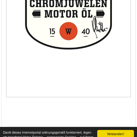
Damit dieses Internetportal ordnungsgemäß funktioniert, legen
Verstanden!
wir manchmal kleine Dateien – sogenannte Cookies – auf Ihrem