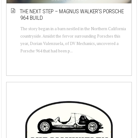
THE NEXT STEP – MAGNUS WALKER’S PORSCHE
964 BUILD
The story began in a barn nestled in the Northern California
countryside. Amidst the fervor surrounding Porsches this
year, Dorian Valenzuela, of DV Mechanics, uncovered a
Porsche 964 that had been p...