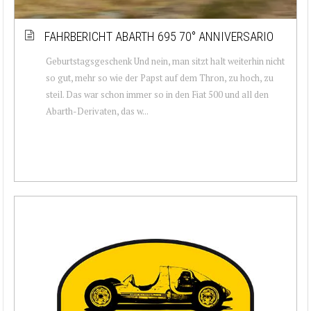
FAHRBERICHT ABARTH 695 70° ANNIVERSARIO
Geburtstagsgeschenk Und nein, man sitzt halt weiterhin nicht
so gut, mehr so wie der Papst auf dem Thron, zu hoch, zu
steil. Das war schon immer so in den Fiat 500 und all den
Abarth-Derivaten, das w...