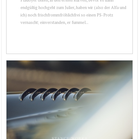
endgültig hochgeht zum Julier, haben wir (also der Alfa und
ich) noch frischfrommfröhlichfrei so einen PS-Protz
vernascht; einverstanden, er fummel...