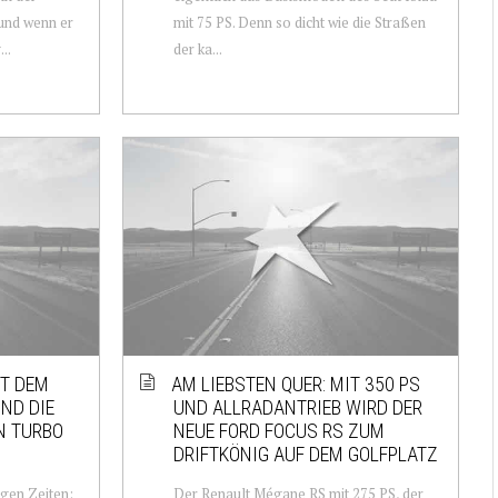
und wenn er
mit 75 PS. Denn so dicht wie die Straßen
..
der ka...
IT DEM
AM LIEBSTEN QUER: MIT 350 PS
ND DIE
UND ALLRADANTRIEB WIRD DER
N TURBO
NEUE FORD FOCUS RS ZUM
DRIFTKÖNIG AUF DEM GOLFPLATZ
gen Zeiten:
Der Renault Mégane RS mit 275 PS, der