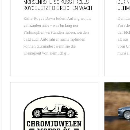
MORGENRÖTE: SO KÜSST ROLLS-
DER N
ROYCE JETZT DIE REICHEN WACH
ULTIM
Rolls-Royce Dawn Jedem Anfang wohnt
Den La 
ein Zauber inne – was bislang nur
Porsche
Philosophen verstanden haben, werden
der McL
bald auch Autofahrer nachempfinden
alt aus
können. Zumindest wenn sie die
vom Chi
Kleinigkeit von ziemlich g...
mühsa..