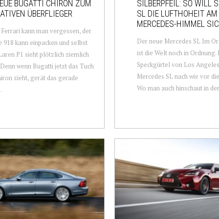
EUE BUGATTI CHIRON ZUM
SILBERPFEIL: SO WILL 
ATIVEN ÜBERFLIEGER
SL DIE LUFTHOHEIT AM
MERCEDES-HIMMEL SI
Ferrari kann man vergessen, der
Der neue Mercedes SL Im O
 918 kann einpacken und selbst
ist die Welt noch in Ordnung. 
aren P1 sieht plötzlich ziemlich
Speckgürtel von Los Angeles,
. Denn wenn Bugatti jetzt das Tuch
Mercedes SL nach wie vor die
ron zieht, gerät das gerade
Wo man auch hinschaut in den 
.