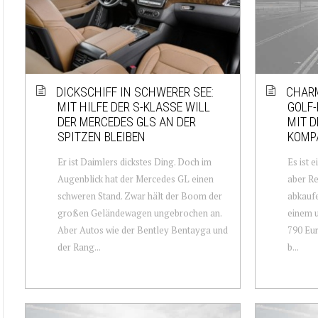
DICKSCHIFF IN SCHWERER SEE:
CHARM
MIT HILFE DER S-KLASSE WILL
GOLF-
DER MERCEDES GLS AN DER
MIT D
SPITZEN BLEIBEN
KOMP
Er ist Daimlers dickstes Ding. Doch im
Es ist 
Augenblick hat der Mercedes GL einen
aber Re
schweren Stand. Zwar hält der Boom der
abkaufe
großen Geländewagen ungebrochen an.
einem u
Aber Autos wie der Bentley Bentayga und
790 Eur
der Rang...
b...