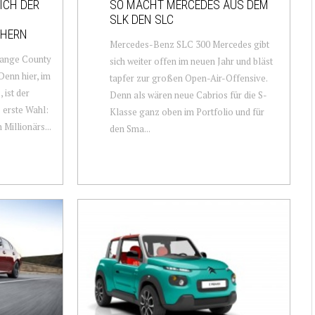
SICH DER
SO MACHT MERCEDES AUS DEM
SLK DEN SLC
CHERN
Mercedes-Benz SLC 300 Mercedes gibt
range County
sich weiter offen im neuen Jahr und bläst
Denn hier, im
tapfer zur großen Open-Air-Offensive.
 ist der
Denn als wären neue Cabrios für die S-
 erste Wahl:
Klasse ganz oben im Portfolio und für
Millionärs...
den Sma...