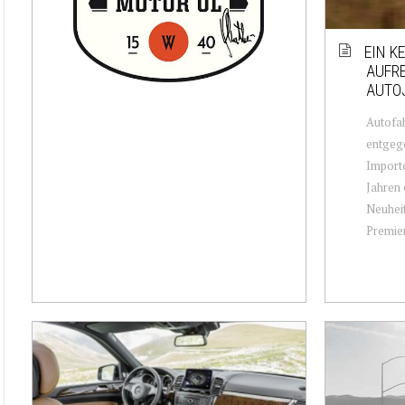
EIN K
AUFR
AUTO
Autofa
entgege
Importe
Jahren 
Neuheit
Premier