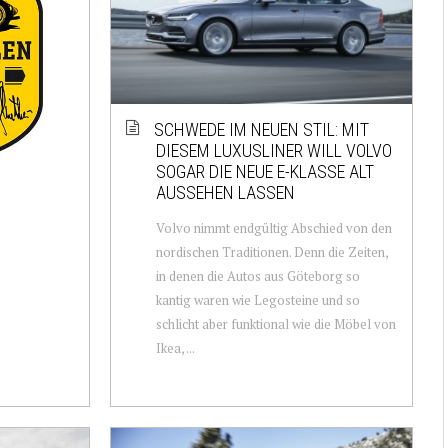
SCHWEDE IM NEUEN STIL: MIT
DIESEM LUXUSLINER WILL VOLVO
SOGAR DIE NEUE E-KLASSE ALT
AUSSEHEN LASSEN
Volvo nimmt endgültig Abschied von den
nordischen Traditionen. Denn die Zeiten,
in denen die Autos aus Göteborg so
kantig waren wie Legosteine und so
schlicht aber funktional wie die Möbel von
Ikea, ...