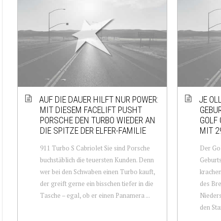
AUF DIE DAUER HILFT NUR POWER:
JE OLL
MIT DIESEM FACELIFT PUSHT
GEBU
PORSCHE DEN TURBO WIEDER AN
GOLF 
DIE SPITZE DER ELFER-FAMILIE
MIT 2
911 Turbo S Cabriolet Sie sind Porsche
Der Gol
buchstäblich die teuersten Kunden. Denn
Geburts
wer bei den Schwaben einen Turbo kauft,
krachen
der greift gerne ein bisschen tiefer in die
des Bre
Tasche – egal, ob er einen Panamera ...
Nieders
den Start