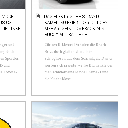
F-MODELL
DAS ELEKTRISCHE STRAND-
US GS
KAMEL: SO FEIERT DER CITROEN
DIE LINKE
MEHARI SEIN COMEBACK ALS
BUGGY MIT BATTERIE
inger und
Citroen E-Mehari Da holen die Beach-
ing, doch
Boys doch glatt noch mal die
en Sportler.
Schlaghosen aus dem Schrank, die Damen
M5 und
werfen sich in weite, weiße Blumenkleider,
le Toyota-
man schmiert eine Runde Creme21 und
die Kinder blase...