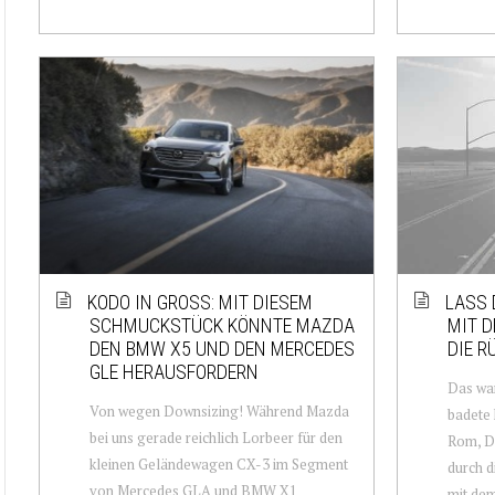
KODO IN GROSS: MIT DIESEM S
LASS 
CHMUCKSTÜCK KÖNNTE MAZDA D
MIT D
EN BMW X5 UND DEN MERCEDES G
DIE R
LE HERAUSFORDERN
Das war
Von wegen Downsizing! Während Mazda
badete 
bei uns gerade reichlich Lorbeer für den
Rom, De
kleinen Geländewagen CX-3 im Segment
durch d
von Mercedes GLA und BMW X1
mit dem