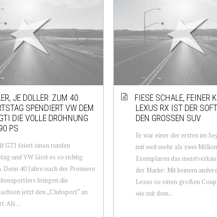
ER, JE DOLLER: ZUM 40.
FIESE SCHALE, FEINER K
RTSTAG SPENDIERT VW DEM
LEXUS RX IST DER SOF
GTI DIE VOLLE DRÖHNUNG
DEN GROSSEN SUV
90 PS
Er war einer der ersten im Se
f GTI feiert einen runden
mit weit mehr als zwei Millio
tag und VW lässt es so richtig
Exemplaren das meistverkau
. Denn 40 Jahre nach der Premiere
der Marke: Mit keinem ander
itensportlers bringen die
Lexus so einen großen Coup
achsen jetzt den „Clubsport“ an
wie mit dem...
. Als ...