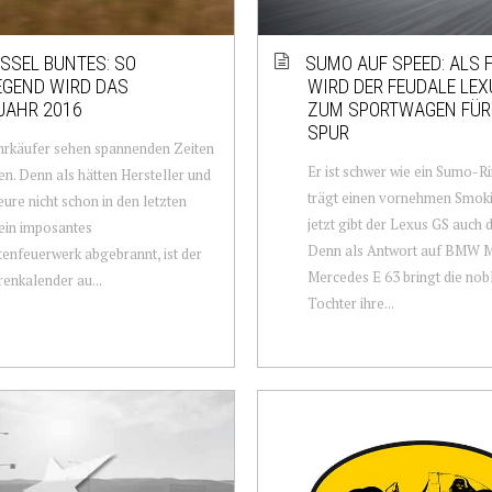
ESSEL BUNTES: SO
SUMO AUF SPEED: ALS 
EGEND WIRD DAS
WIRD DER FEUDALE LEX
JAHR 2016
ZUM SPORTWAGEN FÜR 
SPUR
hrkäufer sehen spannenden Zeiten
Er ist schwer wie ein Sumo-R
n. Denn als hätten Hersteller und
trägt einen vornehmen Smok
ure nicht schon in den letzten
jetzt gibt der Lexus GS auch d
ein imposantes
Denn als Antwort auf BMW 
enfeuerwerk abgebrannt, ist der
Mercedes E 63 bringt die nob
enkalender au...
Tochter ihre...