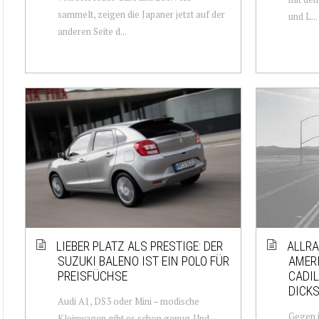
sammelt, zeigen die Japaner jetzt auf der
und L...
anderen Seite d...
LIEBER PLATZ ALS PRESTIGE: DER
ALLRA
SUZUKI BALENO IST EIN POLO FÜR
AMERI
PREISFÜCHSE
CADIL
DICKS
Audi A1, DS3 oder Mini – modische
Gegen i
Kleinwagen gibt es schon genug. Und