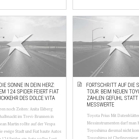
DIE SONNE IN DEIN HERZ:
FORTSCHRITT AUF DIE 
EM 124 SPIDER FEIERT FIAT
TOUR: BEIM NEUEN TOY
ÜCKKEHR DES DOLCE VITA
ZÄHLEN GEFÜHL STATT
MESSWERTE
en noch Zeiten: Anita Ekberg
Toyota Prius Mit Datenblätte
halbnackt im Trevi-Brunnen in
Messinstrumenten darf man 
an Martin rollte auf der Vespa
Toyoshima diesmal nicht ko
ie ewige Stadt und Fiat baute Autos
Toyoshima ist Chefingenieur 
 124 Spider ein Auto voller Lust