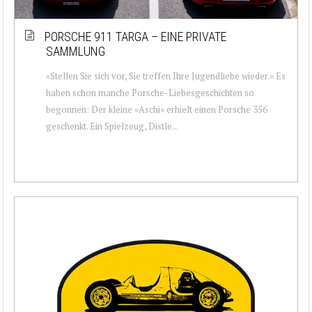
PORSCHE 911 TARGA – EINE PRIVATE
SAMMLUNG
«Stellen Sie sich vor, Sie treffen Ihre Jugendliebe wieder.» Es
haben schon manche Porsche-Liebesgeschichten so
begonnen: Der kleine «Aschi» erhielt einen Porsche 356
geschenkt. Ein Spielzeug, Distle...