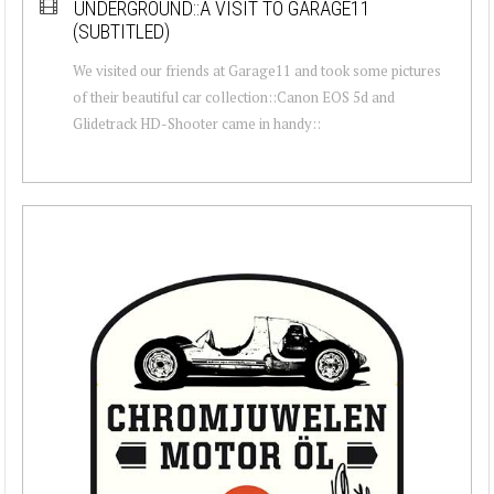
UNDERGROUND::A VISIT TO GARAGE11
(SUBTITLED)
We visited our friends at Garage11 and took some pictures
of their beautiful car collection::Canon EOS 5d and
Glidetrack HD-Shooter came in handy::