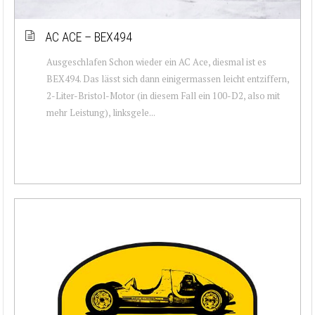
AC ACE – BEX494
Ausgeschlafen Schon wieder ein AC Ace, diesmal ist es
BEX494. Das lässt sich dann einigermassen leicht entziffern,
2-Liter-Bristol-Motor (in diesem Fall ein 100-D2, also mit
mehr Leistung), linksgele...