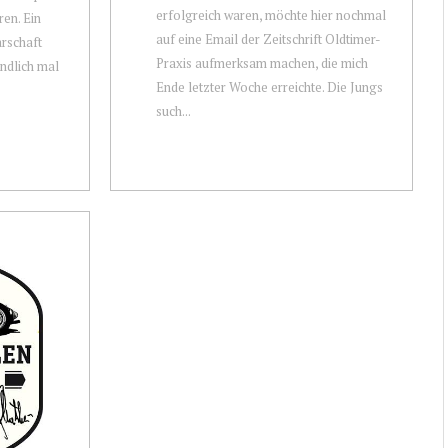
erfolgreich waren, möchte hier nochmal
ren. Ein
auf eine Email der Zeitschrift Oldtimer-
arschaft
Praxis aufmerksam machen, die mich
endlich mal
Ende letzter Woche erreichte. Die Jungs
such...