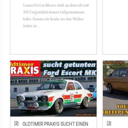
Lauersfort in Moers statt an dem ich seit
2013 eigentlich immer teilgenommen
habe. Genau wie heute wo das Wetter
leider ni...
OLDTIMER PRAXIS SUCHT EINEN