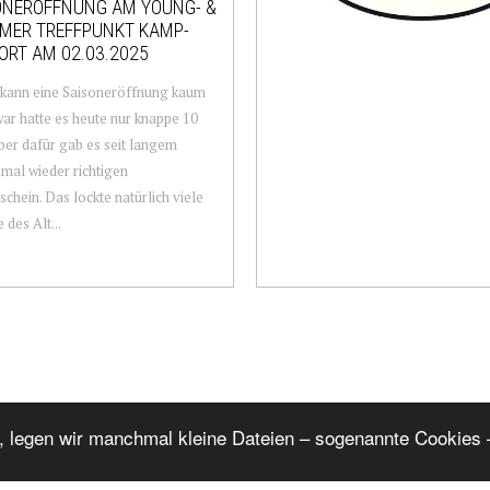
ONERÖFFNUNG AM YOUNG- &
MER TREFFPUNKT KAMP-
ORT AM 02.03.2025
 kann eine Saisoneröffnung kaum
war hatte es heute nur knappe 10
ber dafür gab es seit langem
 mal wieder richtigen
chein. Das lockte natürlich viele
 des Alt...
, legen wir manchmal kleine Dateien – sogenannte Cookies –