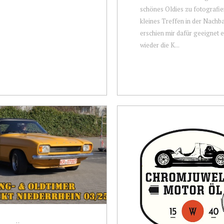
schönes Oldies zu fotografie
kleines Treffen in der Nachb
erschien mir dafür geeignet 
wieder die K...