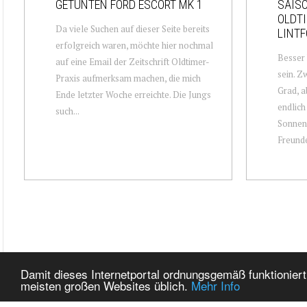
GETUNTEN FORD ESCORT MK 1
SAIS
OLDTI
Da viele Suchen auf dieser Seite bereits
LINTF
erfolgreich waren, möchte hier nochmal
Besser
auf eine Email der Zeitschrift Oldtimer-
sein. Z
Praxis aufmerksam machen, die mich
Grad, a
Ende letzter Woche erreichte. Die Jungs
endlich
such...
Sonnens
Freunde
Damit dieses Internetportal ordnungsgemäß funktioniert
meisten großen Websites üblich.
Mehr Info