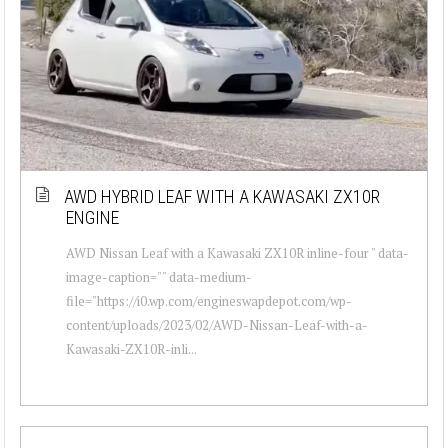
AWD HYBRID LEAF WITH A KAWASAKI ZX10R
ENGINE
AWD Nissan Leaf with a Kawasaki ZX10R inline-four " data-
image-caption="" data-medium-
file="https://i0.wp.com/engineswapdepot.com/wp-
content/uploads/2023/02/AWD-Nissan-Leaf-with-a-
Kawasaki-ZX10R-inli...