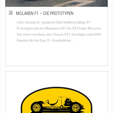
MCLAREN F1 – DIE PROTOTYPEN
Aller Anfang ist: spannend Fünf funktionsfähige F1-
Prototypen mit den Nummern XP1 bis XP5 baute McLaren.
Der erste von ihnen, das Chassis XP1, benötigte rund 6000
Stunden für den Bau. F1-Konstrukteur...