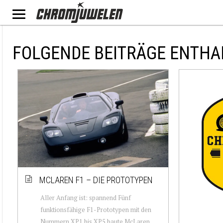
FOLGENDE BEITRÄGE ENTHA
MCLAREN F1 – DIE PROTOTYPEN
Aller Anfang ist: spannend Fünf
funktionsfähige F1-Prototypen mit den
Nummern XP1 bis XP5 baute McLaren.