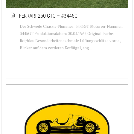
FERRARI 250 GTO – #3445GT
Der Schwede Chassis-Nummer: 3445GT Motoren-Nummer:
3445GT Produktionsdatum: 30.04.1962 Original-Farbe:
Rot/blau Besonderheiten: schmale Lüftungsschlitze vorne,
Blinker auf dem vorderen Kotflügel, ang...