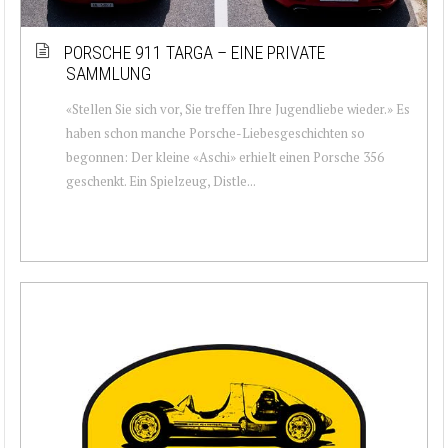
PORSCHE 911 TARGA – EINE PRIVATE
SAMMLUNG
«Stellen Sie sich vor, Sie treffen Ihre Jugendliebe wieder.» Es
haben schon manche Porsche-Liebesgeschichten so
begonnen: Der kleine «Aschi» erhielt einen Porsche 356
geschenkt. Ein Spielzeug, Distle...