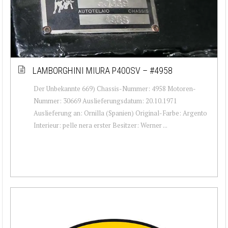
LAMBORGHINI MIURA P400SV – #4958
Der Unbekannte 669) Chassis-Nummer: 4958 Motoren-
Nummer: 30669 Auslieferungsdatum: 20.10.1971
Auslieferung an: Ornilla (Spanien) Original-Farbe: Argento
Interieur: pelle nera erster Besitzer: Werner ...