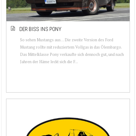
DER BISS INS PONY
So sehen Mustangs aus… Die zweite Version des Ford
Mustang rollte mit reduziertem Vollgas in das Ölembargo.
Das Mittelklasse Pony verkaufte sich dennoch gut, und nach
Jahren der Häme leckt sich die F...