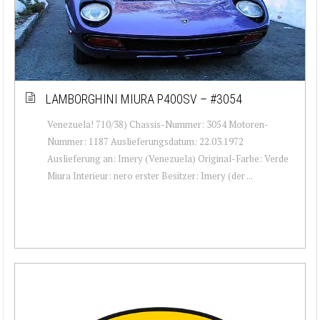
LAMBORGHINI MIURA P400SV – #3054
Venezuela! 710/38) Chassis-Nummer: 3054 Motoren-
Nummer: 1187 Auslieferungsdatum: 22.03.1972
Auslieferung an: Imery (Venezuela) Original-Farbe: Verde
Miura Interieur: nero erster Besitzer: Imery (der ...