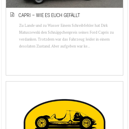
CAPRI – WIE ES EUCH GEFÄLLT
Zu Lande und zu Wasser Einem Schreibfehler hat Dirk
Matuszewski den Schnäppchenpreis seines Ford Capris zu
verdanken. Trotzdem war das Fahrzeug leider in einem
desolaten Zustand. Aber aufgeben war ke...